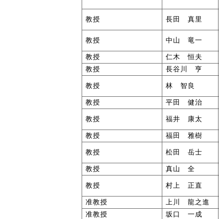
教授
長田 真里
教授
中山 竜一
教授
仁木 恒夫
教授
長谷川 亨
教授
林 智良
教授
平田 健治
教授
福井 康太
教授
福田 雅樹
教授
松田 岳士
教授
真山 全
教授
村上 正直
准教授
上川 龍之進
准教授
坂口 一成