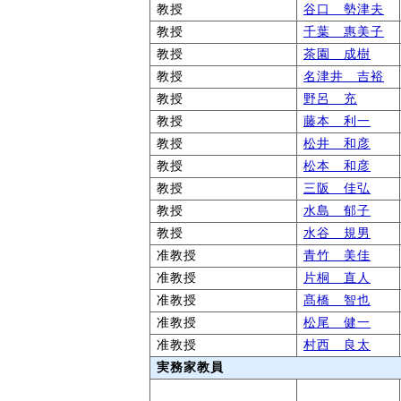
教授
谷口 勢津夫
教授
千葉 惠美子
教授
茶園 成樹
教授
名津井 吉裕
教授
野呂 充
教授
藤本 利一
教授
松井 和彦
教授
松本 和彦
教授
三阪 佳弘
教授
水島 郁子
教授
水谷 規男
准教授
青竹 美佳
准教授
片桐 直人
准教授
髙橋 智也
准教授
松尾 健一
准教授
村西 良太
実務家教員