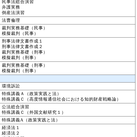
民事法総合演習
弁護実務
倒産法演習
法曹倫理
裁判実務基礎（民事）
模擬裁判（民事）
刑事法律文書作成１
刑事法律文書作成２
裁判実務基礎（刑事）
模擬裁判（刑事）
裁判実務基礎（刑事）
模擬裁判（刑事）
環境訴訟
特殊講義Ａ（政策実践と法）
特殊講義Ｃ（高度情報通信社会における知的財産戦略論）
公法総合演習
特殊講義Ｃ（外国文献研究１）
特殊講義A（政策実践と法）
経済法１
経済法２