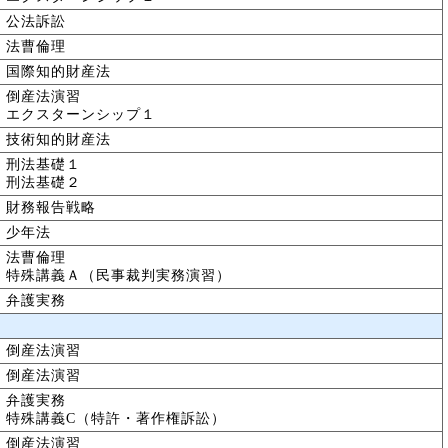
公法訴訟
法曹倫理
国際知的財産法
倒産法演習
エクスターンシップ１
技術知的財産法
刑法基礎１
刑法基礎２
財務報告戦略
少年法
法曹倫理
特殊講義Ａ（民事裁判実務演習）
弁護実務
倒産法演習
倒産法演習
弁護実務
特殊講義C（特許・著作権訴訟）
倒産法演習