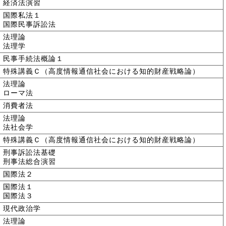
経済法演習
国際私法１
国際民事訴訟法
法理論
法理学
民事手続法概論１
特殊講義Ｃ（高度情報通信社会における知的財産戦略論）
法理論
ローマ法
消費者法
法理論
法社会学
特殊講義Ｃ（高度情報通信社会における知的財産戦略論）
刑事訴訟法基礎
刑事法総合演習
国際法２
国際法１
国際法３
現代政治学
法理論