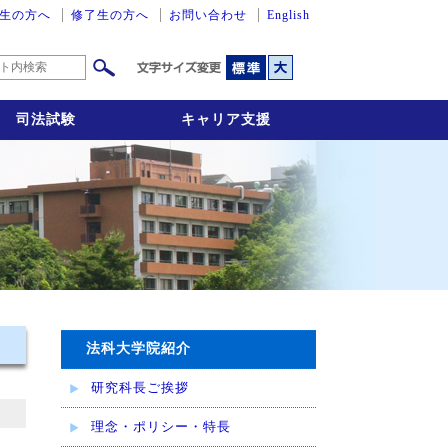
学院高等司法研究科
生の方へ
修了生の方へ
お問い合わせ
English
司法試験
キャリア支援
法科大学院紹介
研究科長ご挨拶
理念・ポリシー・特長