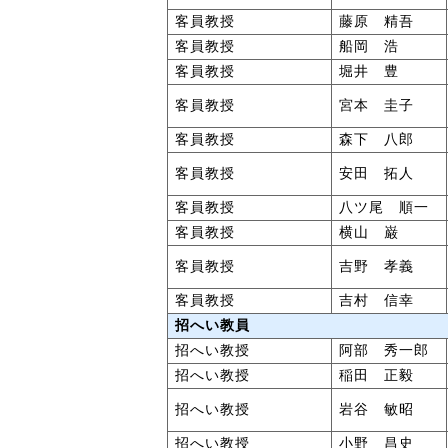
客員教授
藤原 精吾
客員教授
船岡 浩
客員教授
堀井 豊
客員教授
宮本 圭子
客員教授
森下 八郎
客員教授
安田 拓人
客員教授
八ツ尾 順一
客員教授
横山 巌
客員教授
吉野 孝義
客員教授
吉村 信幸
招へい教員
招へい教授
阿部 秀一郎
招へい教授
稲田 正毅
招へい教授
岩谷 敏昭
招へい教授
小野 昌史