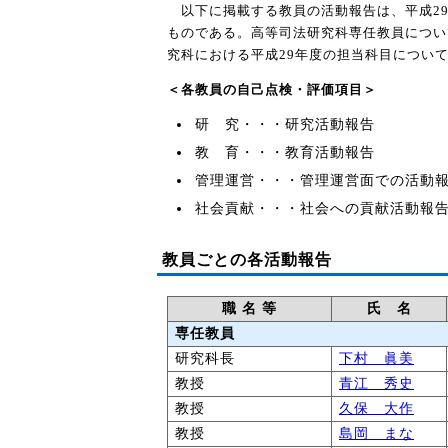
以下に掲載する教員の活動報告は、平成29
ものである。高等司法研究科専任教員につい
究科における平成29年度の担当科目につい
＜各教員の自己点検・評価項目＞
研 究・・・研究活動報告
教 育・・・教育活動報告
管理運営・・・管理運営面での活動
社会貢献・・・社会への貢献活動報
教員ごとの各活動報告
職 名 等
氏 名
専任教員
研究科長
下村 眞美
教授
青江 秀史
教授
久保 大作
教授
島岡 まな