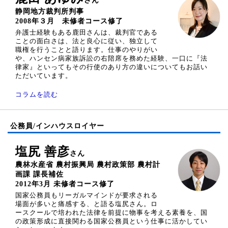
さん
静岡地方裁判所判事
2008年３月 未修者コース修了
弁護士経験もある鹿田さんは、裁判官である
ことの面白さは、法と良心に従い、独立して
職権を行うことと語ります。仕事のやりがい
や、ハンセン病家族訴訟の右陪席を務めた経験、一口に『法
律家』といってもその行使のあり方の違いについてもお話い
ただいています。
コラムを読む
公務員/インハウスロイヤー
塩尻 善彦
さん
農林水産省 農村振興局 農村政策部 農村計
画課 課長補佐
2012年3月 未修者コース修了
国家公務員もリーガルマインドが要求される
場面が多いと痛感する、と語る塩尻さん。ロ
ースクールで培われた法律を前提に物事を考える素養を、国
の政策形成に直接関わる国家公務員という仕事に活かしてい