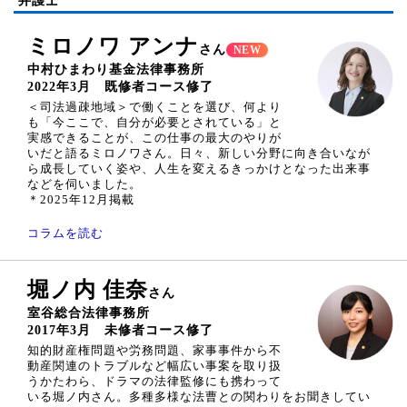
弁護士
ミロノワ アンナ
さん
NEW
中村ひまわり基金法律事務所
2022年3月 既修者コース修了
＜司法過疎地域＞で働くことを選び、何より
も「今ここで、自分が必要とされている」と
実感できることが、この仕事の最大のやりが
いだと語るミロノワさん。日々、新しい分野に向き合いなが
ら成長していく姿や、人生を変えるきっかけとなった出来事
などを伺いました。
＊2025年12月掲載
コラムを読む
堀ノ内 佳奈
さん
室谷総合法律事務所
2017年3月 未修者コース修了
知的財産権問題や労務問題、家事事件から不
動産関連のトラブルなど幅広い事案を取り扱
うかたわら、ドラマの法律監修にも携わって
いる堀ノ内さん。多種多様な法曹との関わりをお聞きしてい