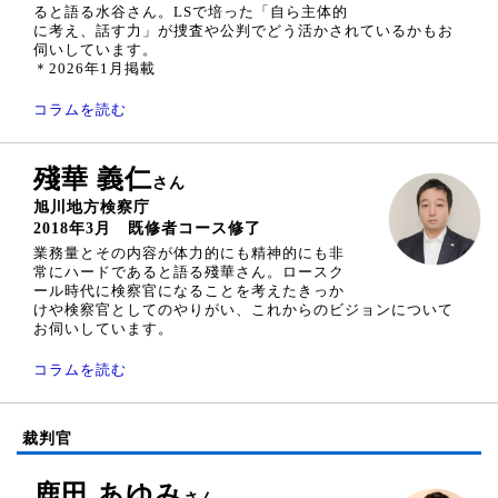
ると語る水谷さん。LSで培った「自ら主体的
に考え、話す力」が捜査や公判でどう活かされているかもお
伺いしています。
＊2026年1月掲載
コラムを読む
殘華 義仁
さん
旭川地方検察庁
2018年3月 既修者コース修了
業務量とその内容が体力的にも精神的にも非
常にハードであると語る殘華さん。ロースク
ール時代に検察官になることを考えたきっか
けや検察官としてのやりがい、これからのビジョンについて
お伺いしています。
コラムを読む
裁判官
鹿田 あゆみ